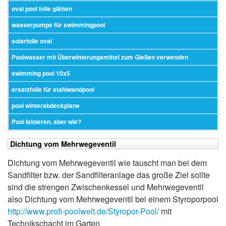
oval pool folie glätten
wasserpumpe für swimmingpool
solarfolie oval
Poolwasser mit Überwinterungsmittel zum Gießen verwenden
swimming pool 10x5
ersatzfolie für stahlwandpool
pool winterabdeckplane
Pool Isloieren, aber wie?
Dichtung vom Mehrwegeventil
Dichtung vom Mehrwegeventil wie tauscht man bei dem
Sandfilter bzw. der Sandfilteranlage das große Ziel sollte
sind die strengen Zwischenkessel und Mehrwegeventil
also Dichtung vom Mehrwegeventil bei einem Styroporpool
http://www.profi-poolwelt.de/Styropor-Pool/
mit
Technikschacht im Garten