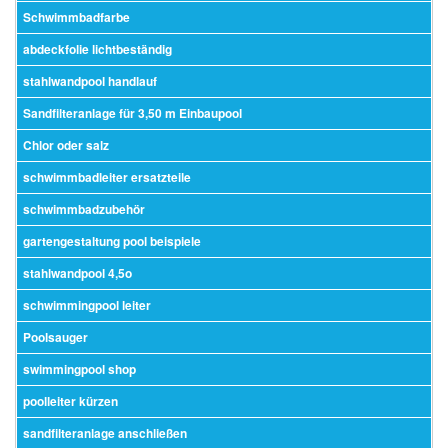
Schwimmbadfarbe
abdeckfolie lichtbeständig
stahlwandpool handlauf
Sandfilteranlage für 3,50 m Einbaupool
Chlor oder salz
schwimmbadleiter ersatzteile
schwimmbadzubehör
gartengestaltung pool beispiele
stahlwandpool 4,5o
schwimmingpool leiter
Poolsauger
swimmingpool shop
poolleiter kürzen
sandfilteranlage anschließen