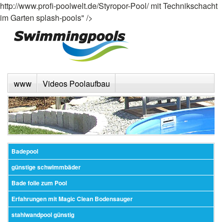
http://www.profi-poolwelt.de/Styropor-Pool/
mit Technikschacht
im Garten splash-pools" />
www
Videos Poolaufbau
Badepool
günstige schwimmbäder
Bade folie zum Pool
Erfahrungen mit Magic Clean Bodensauger
stahlwandpool günstig